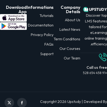
Download
Informations
Company
App
Details
Discover top
Tutorials
About Us
LMS features
Documentation
tailored for
Latest News
eLearning
Privacy Policy
online training
Term Conditions
efficiency.
FAQs
Our Courses
Support
Our Team
Call us free
+91 458 654 528
Copyright 2026 Upstudy | Developed By